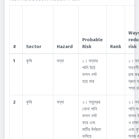
Ways
Probable
redu
#
Sector
Hazard
Risk
Rank
risk
1
কৃষি
বন্যা
১। বন্যার
১। বন্
পানি উঠে
সহনশ
ফসল নস্ট
চাষ ক
হয়ে যায়
দ্রুত
শস্য 
2
কৃষি
বন্যা
২। সমুদ্রের
২। লব
নোনা পানি
পানি 
ফসল নস্ট
ফসল উ
করে এবং
ও চাষা
মাটির উর্বরতা
এবং ক
কমিয়ে
সহজ 