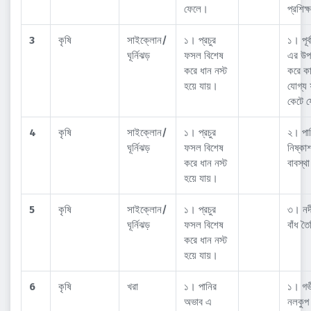
ফেলে।
প্রশিক্
3
কৃষি
সাইক্লোন/
১। প্রচুর
১। পূর্
ঘূর্নিঝড়
ফসল বিশেষ
এর উপর
করে ধান নস্ট
করে কা
হয়ে যায়।
যোগ্য
কেটে 
4
কৃষি
সাইক্লোন/
১। প্রচুর
২। পা
ঘূর্নিঝড়
ফসল বিশেষ
নিষ্ক
করে ধান নস্ট
বাবস্থ
হয়ে যায়।
5
কৃষি
সাইক্লোন/
১। প্রচুর
৩। নদ
ঘূর্নিঝড়
ফসল বিশেষ
বাঁধ ত
করে ধান নস্ট
হয়ে যায়।
6
কৃষি
খরা
১। পানির
১। গর্
অভাব এ
নলকুপ 