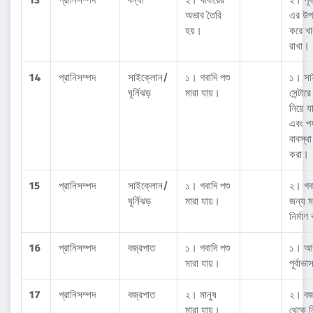
অভাব তৈরি
এর উপ
হয়।
করে খা
রাখা।
14
প্রানিসম্পদ
সাইক্লোন/
১। গবাদি পশু
১। সা
ঘূর্নিঝড়
মারা যায়।
সেন্টার
নিয়ে য
এবং পর্
বাবস্থ
করা।
15
প্রানিসম্পদ
সাইক্লোন/
১। গবাদি পশু
২। গবা
ঘূর্নিঝড়
মারা যায়।
জন্য 
নির্মা
16
প্রানিসম্পদ
বজ্রপাত
১। গবাদি পশু
১। আ
মারা যায়।
পূর্বাভা
17
প্রানিসম্পদ
বজ্রপাত
২। মানুষ
২। বজ
মারা যায়।
থেকে ন