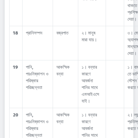
থাকতে
প্রশিক্
দেয়া।
18
প্রানিসম্পদ
বজ্রপাত
২। মানুষ
৩। ম
মারা যায়।
অ্যাপ
মাধ্যমে
দেয়া।
19
পানি,
আকস্মিক
১। বন্যার
১। বা
পয়ঃনিষ্কাশন ও
বন্যা
কারণে
তে ডাম্
পরিষ্কার
আবর্জনা
স্টেশন
পরিচ্ছন্নতা
পানির সাথে
করতে 
এমআইএসে
যাই।
20
পানি,
আকস্মিক
১। বন্যার
২। ল্যা
পয়ঃনিষ্কাশন ও
বন্যা
কারণে
প্রতিস
পরিষ্কার
আবর্জনা
করতে 
পরিচ্ছন্নতা
পানির সাথে