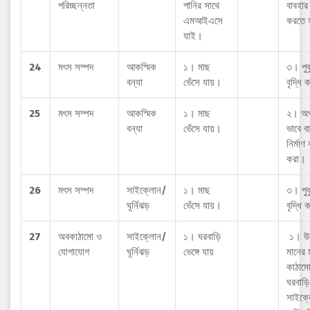
পরিচ্ছন্নতা
পানির সাথে
বাবহার
এমআইএসে
করতে 
যাই।
24
মৎস সম্পদ
আকস্মিক
১। মাছ
৩। পুক
বন্যা
ভেঁসে যায়।
বৃদ্ধি
25
মৎস সম্পদ
আকস্মিক
১। মাছ
২। অপ
বন্যা
ভেঁসে যায়।
ভাবে বা
নির্মাণ
করা।
26
মৎস সম্পদ
সাইক্লোন/
১। মাছ
৩। পুক
ঘূর্নিঝড়
ভেঁসে যায়।
বৃদ্ধি
27
অবকাঠামো ও
সাইক্লোন/
১। ঘরবাড়ি
১। উ
যোগাযোগ
ঘূর্নিঝড়
ভেঙ্গে যায়
মানের 
কাঠাম
ঘরবাড়ি
সাইক্