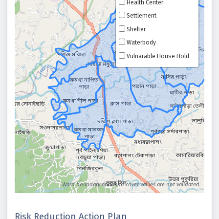
Health Center
Settlement
Shelter
Waterbody
Vulnarable House Hold
Ward boundary and land cover values are not validated
Risk Reduction Action Plan