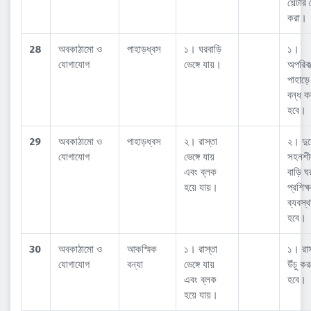
শেল্টার
করা।
28
অবকাঠামো ও
পাহাড়ধ্বস
১। ঘরবাড়ি
১।
যোগাযোগ
ভেঙ্গে যায়।
অপরিকল
পাহাড়
বন্ধ 
হবে।
29
অবকাঠামো ও
পাহাড়ধ্বস
২। রাস্তা
২। দুর
যোগাযোগ
ভেঙ্গে যায়
সহনশী
এবং ব্লক
বাড়ি ঘ
হয়ে যায়।
প্রশিক্
ব্যবস্
হবে।
30
অবকাঠামো ও
আকস্মিক
১। রাস্তা
১। রাস
যোগাযোগ
বন্যা
ভেঙ্গে যায়
উঁচু ক
এবং ব্লক
হবে।
হয়ে যায়।