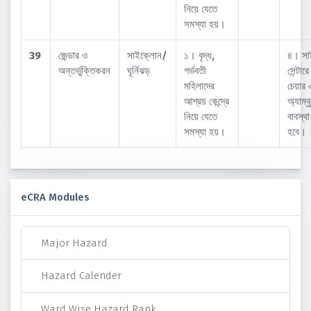
নিয়ে যেতে
সমস্যা হয়।
39
জেন্ডার ও
সাইক্লোন/
১। বৃদ্ধ,
৪। সা
অন্তর্ভুক্তিকরন
ঘূর্নিঝড়
গর্ভবতী
সেন্টার
মহিলাদের
চেয়ার 
আশ্রয় কেন্দ্রে
অ্যাম্ব
নিয়ে যেতে
বাবস্থ
সমস্যা হয়।
হবে।
eCRA Modules
Major Hazard
Hazard Calender
Ward Wise Hazard Rank