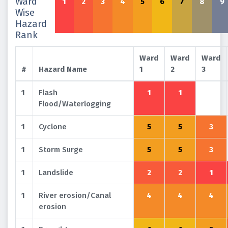
Ward
1
2
3
4
5
6
7
8
9
Wise
Hazard
Rank
Ward
Ward
Ward
#
Hazard Name
1
2
3
1
Flash
1
1
Flood/Waterlogging
1
Cyclone
5
5
3
1
Storm Surge
5
5
3
1
Landslide
2
2
1
1
River erosion/Canal
4
4
4
erosion