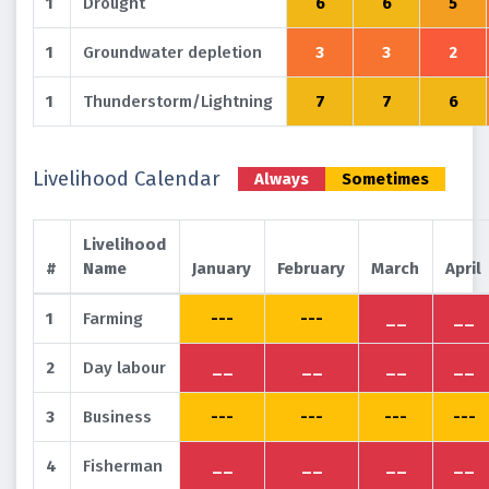
1
Drought
6
6
5
1
Groundwater depletion
3
3
2
1
Thunderstorm/Lightning
7
7
6
Livelihood Calendar
Always
Sometimes
Livelihood
#
Name
January
February
March
April
1
Farming
---
---
__
__
2
Day labour
__
__
__
__
3
Business
---
---
---
---
4
Fisherman
__
__
__
__