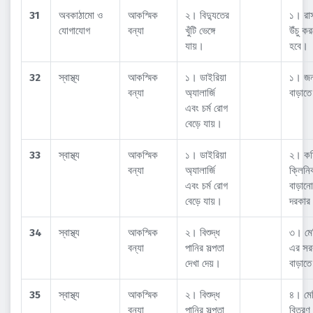
31
অবকাঠামো ও
আকস্মিক
২। বিদ্যুতের
১। রাস
যোগাযোগ
বন্যা
খুঁটি ভেঙ্গে
উঁচু ক
যায়।
হবে।
32
স্বাস্থ্য
আকস্মিক
১। ডাইরিয়া
১। জ
বন্যা
অ্যালার্জি
বাড়াত
এবং চর্ম রোগ
বেড়ে যায়।
33
স্বাস্থ্য
আকস্মিক
১। ডাইরিয়া
২। কম
বন্যা
অ্যালার্জি
ক্লিনি
এবং চর্ম রোগ
বাড়ান
বেড়ে যায়।
দরকার
34
স্বাস্থ্য
আকস্মিক
২। বিশুদ্ধ
৩। মে
বন্যা
পানির সল্পতা
এর সর
দেখা দেয়।
বাড়াত
35
স্বাস্থ্য
আকস্মিক
২। বিশুদ্ধ
৪। মে
বন্যা
পানির সল্পতা
বিতরণ