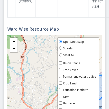
(রত্নাপালং)
পালং ৪নো
ওয়ার্ড)
Ward Wise Resource Map
+
OpenStreetMap
−
Streets
Satellite
Union Shape
Tree Cover
Permanent water bodies
Crop Land
Education Institute
Farm
Hatbazar